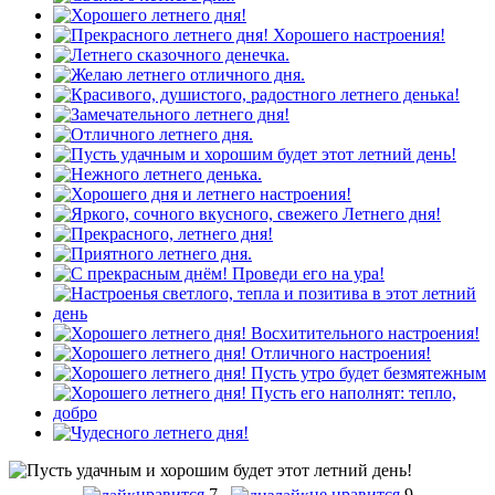
нравится
7
не нравится
9