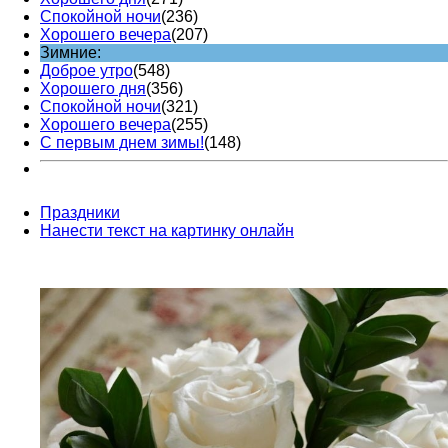
Спокойной ночи
(236)
Хорошего вечера
(207)
Зимние:
Доброе утро
(548)
Хорошего дня
(356)
Спокойной ночи
(321)
Хорошего вечера
(255)
С первым днем зимы!
(148)
Праздники
Нанести текст на картинку онлайн