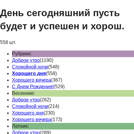
День сегодняшний пусть
будет и успешен и хорош.
558 шт.
Рубрики:
Доброе утро
(1190)
Спокойной ночи
(548)
Хорошего дня
(558)
Хорошего вечера
(367)
С Днем Рождения!
(529)
Весенние:
Доброе утро
(282)
Спокойной ночи
(214)
Хорошего дня
(230)
Хорошего вечера
(173)
Летние:
Доброе утро
(289)