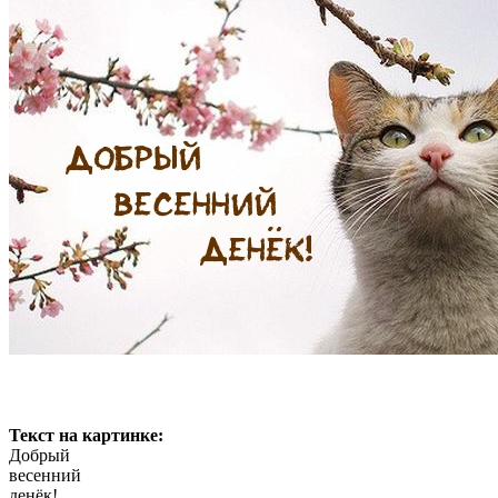
Текст на картинке:
Добрый
весенний
денëк!