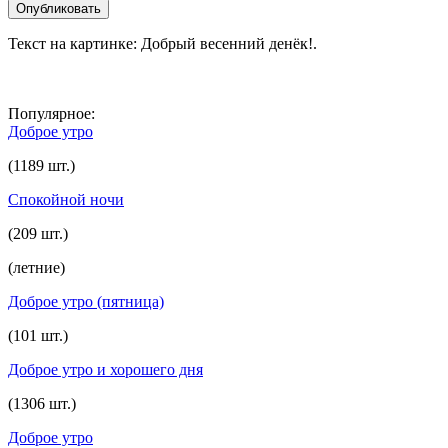
Текст на картинке: Добрый весенний денëк!.
Популярное:
Доброе утро
(1189 шт.)
Спокойной ночи
(209 шт.)
(летние)
Доброе утро (пятница)
(101 шт.)
Доброе утро и хорошего дня
(1306 шт.)
Доброе утро