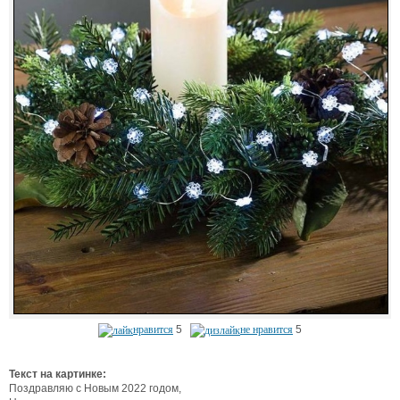
нравится
5
не нравится
5
Текст на картинке:
Поздравляю с Новым 2022 годом,