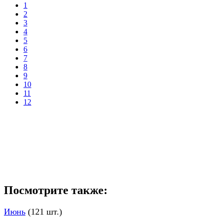
1
2
3
4
5
6
7
8
9
10
11
12
Посмотрите также:
Июнь
(121 шт.)