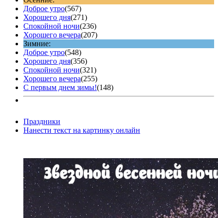
Доброе утро
(567)
Хорошего дня
(271)
Спокойной ночи
(236)
Хорошего вечера
(207)
Зимние:
Доброе утро
(548)
Хорошего дня
(356)
Спокойной ночи
(321)
Хорошего вечера
(255)
С первым днем зимы!
(148)
Праздники
Нанести текст на картинку онлайн