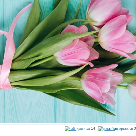
нравится
14
не нравится
3