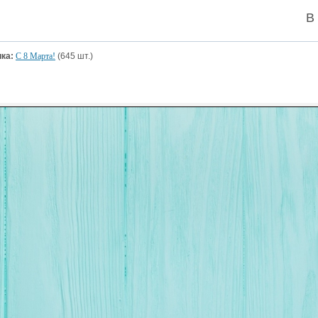
В
ка:
С 8 Марта!
(645 шт.)