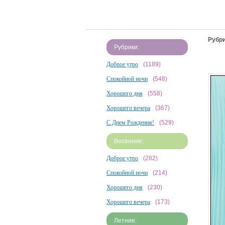
Рубри
Рубрики:
Доброе утро
(1189)
Спокойной ночи
(548)
Хорошего дня
(558)
Хорошего вечера
(367)
С Днем Рождения!
(529)
Весенние:
Доброе утро
(282)
Спокойной ночи
(214)
Хорошего дня
(230)
Хорошего вечера
(173)
Летние: