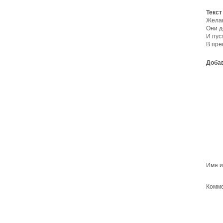
Текст
Желаю
Они д
И пус
В пре
Добав
Имя и
Комме