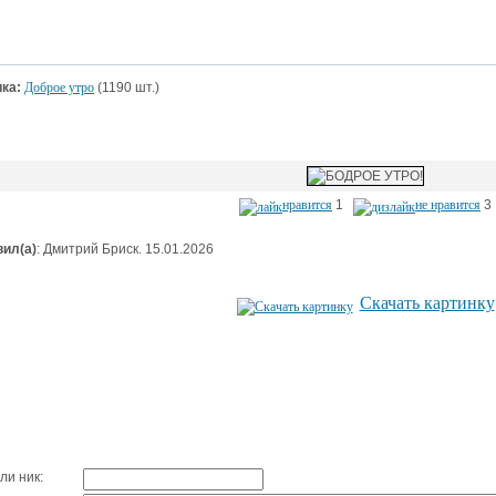
ка:
Доброе утро
(1190 шт.)
нравится
1
не нравится
3
ил(а)
: Дмитрий Бриск. 15.01.2026
Скачать картинку
ли ник: