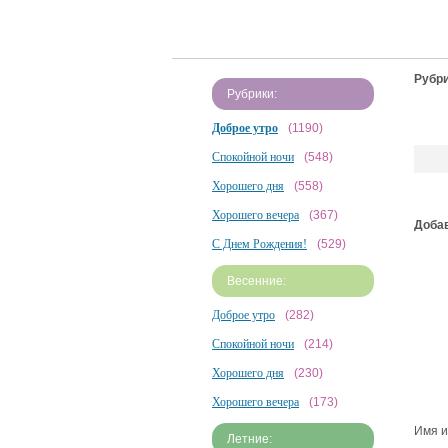
Рубри
Рубрики:
Доброе утро
(1190)
Спокойной ночи
(548)
Хорошего дня
(558)
Хорошего вечера
(367)
Добав
С Днем Рождения!
(529)
Весенние:
Доброе утро
(282)
Спокойной ночи
(214)
Хорошего дня
(230)
Хорошего вечера
(173)
Имя и
Летние: