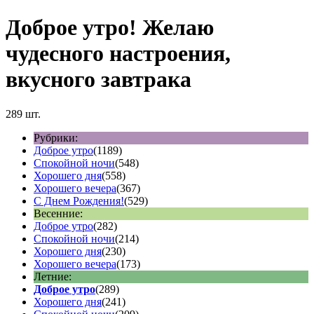
Доброе утро! Желаю
чудесного настроения,
вкусного завтрака
289 шт.
Рубрики:
Доброе утро
(1189)
Спокойной ночи
(548)
Хорошего дня
(558)
Хорошего вечера
(367)
С Днем Рождения!
(529)
Весенние:
Доброе утро
(282)
Спокойной ночи
(214)
Хорошего дня
(230)
Хорошего вечера
(173)
Летние:
Доброе утро
(289)
Хорошего дня
(241)