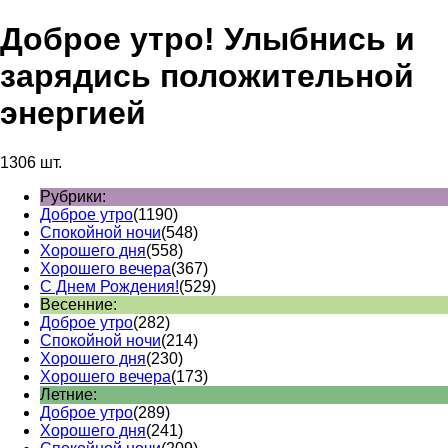
Доброе утро! Улыбнись и
зарядись положительной
энергией
1306 шт.
Рубрики:
Доброе утро
(1190)
Спокойной ночи
(548)
Хорошего дня
(558)
Хорошего вечера
(367)
С Днем Рождения!
(529)
Весенние:
Доброе утро
(282)
Спокойной ночи
(214)
Хорошего дня
(230)
Хорошего вечера
(173)
Летние:
Доброе утро
(289)
Хорошего дня
(241)