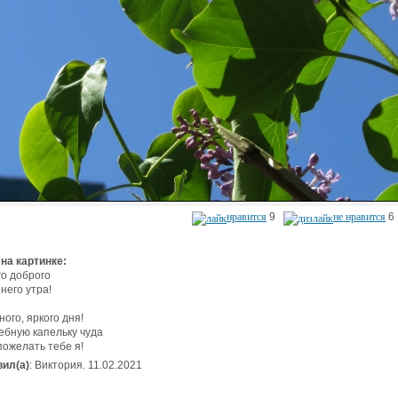
нравится
9
не нравится
6
 на картинке:
о доброго
него утра!
ного, яркого дня!
бную капельку чуда
пожелать тебе я!
ил(а)
: Виктория. 11.02.2021