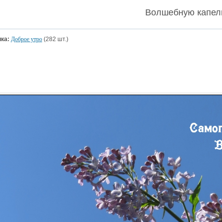
Волшебную капельк
ка:
Доброе утро
(282 шт.)