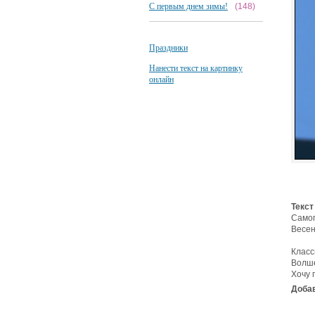
С первым днем зимы!
(148)
Праздники
Нанести текст на картинку
онлайн
Текст
Самог
Весен
Класс
Волше
Хочу 
Добав