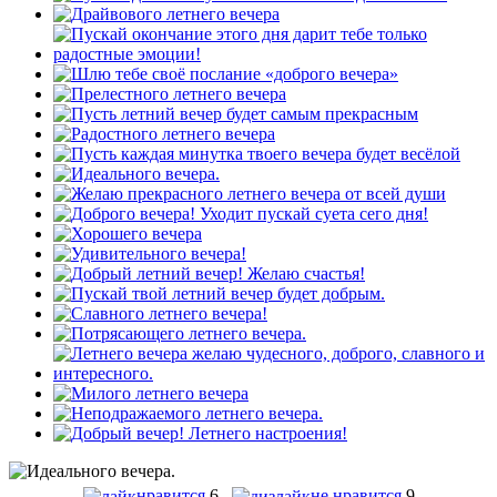
нравится
6
не нравится
9