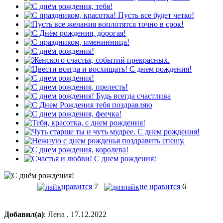
нравится
7
не нравится
6
Добавил(а)
: Лена . 17.12.2022