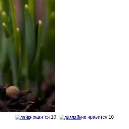
нравится
10
не нравится
10