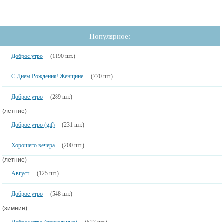
Популярное:
Доброе утро
(1190 шт.)
С Днем Рождения! Женщине
(770 шт.)
Доброе утро
(289 шт.)
(летние)
Доброе утро (gif)
(231 шт.)
Хорошего вечера
(200 шт.)
(летние)
Август
(125 шт.)
Доброе утро
(548 шт.)
(зимние)
Доброе утро (прикольные)
(527 шт.)