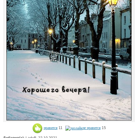
нравится
11
не нравится
15
Добавил(а)
: LadyB. 22.10.2021