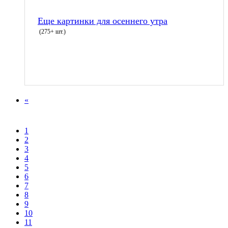
Еще картинки для осеннего утра
(275+ шт.)
«
1
2
3
4
5
6
7
8
9
10
11