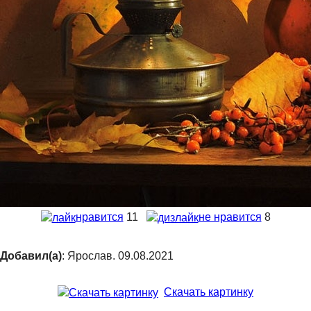
нравится
11
не нравится
8
Добавил(а)
: Ярослав. 09.08.2021
Скачать картинку