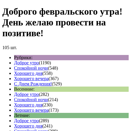
Доброго февральского утра!
День желаю провести на
позитиве!
105 шт.
Рубрики:
Доброе утро
(1190)
Спокойной ночи
(548)
Хорошего дня
(558)
Хорошего вечера
(367)
С Днем Рождения!
(529)
Весенние:
Доброе утро
(282)
Спокойной ночи
(214)
Хорошего дня
(230)
Хорошего вечера
(173)
Летние:
Доброе утро
(289)
Хорошего дня
(241)