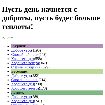
Пусть день начнется с
доброты, пусть будет больше
теплоты!
275 шт.
Рубрики:
Доброе утро
(1190)
Спокойной ночи
(548)
Хорошего дня
(558)
Хорошего вечера
(367)
С Днем Рождения!
(529)
Весенние:
Доброе утро
(282)
Спокойной ночи
(214)
Хорошего дня
(230)
Хорошего вечера
(173)
Летние:
Доброе утро
(289)
Хорошего дня
(241)