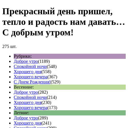
Прекрасный день пришел,
тепло и радость нам давать…
С добрым утром!
275 шт.
Рубрики:
Доброе утро
(1189)
Спокойной ночи
(548)
Хорошего дня
(558)
Хорошего вечера
(367)
С Днем Рождения!
(529)
Весенние:
Доброе утро
(282)
Спокойной ночи
(214)
Хорошего дня
(230)
Хорошего вечера
(173)
Летние:
Доброе утро
(289)
Хорошего дня
(241)